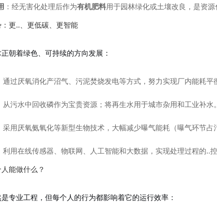
用
：经无害化处理后作为
有机肥料
用于园林绿化或土壤改良，是资源
：更..、更低碳、更智能
术正朝着绿色、可持续的方向发展：
：通过厌氧消化产沼气、污泥焚烧发电等方式，努力实现厂内能耗平
：从污水中回收磷作为宝贵资源；将再生水用于城市杂用和工业补水
：采用厌氧氨氧化等新型生物技术，大幅减少曝气能耗（曝气环节占污水
：利用在线传感器、物联网、人工智能和大数据，实现处理过程的..
个人能做什么？
然是专业工程，但每个人的行为都影响着它的运行效率：