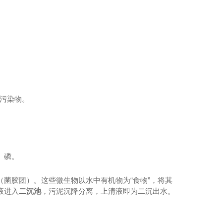
性污染物。
、磷。
菌胶团）。这些微生物以水中有机物为“食物”，将其
液进入
二沉池
，污泥沉降分离，上清液即为二沉出水。