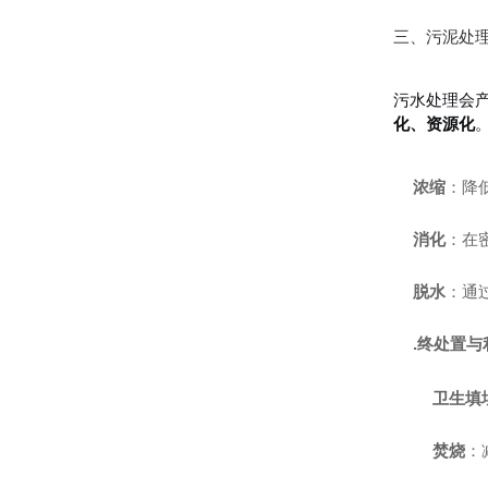
三、污泥处
污水处理会
化、资源化
浓缩
：降
消化
：在
脱水
：通
.终处置与
卫生填
焚烧
：