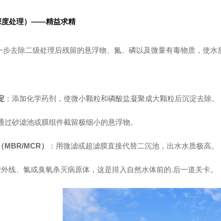
深度处理）——精益求精
一步去除二级处理后残留的悬浮物、氮、磷以及微量有毒物质，使水
：
淀
：添加化学药剂，使微小颗粒和磷酸盐凝聚成大颗粒后沉淀去除。
通过砂滤池或膜组件截留极细小的悬浮物。
MBR/MCR）
：用微滤或超滤膜直接代替二沉池，出水水质极高。
紫外线、氯或臭氧杀灭病原体，这是排入自然水体前的.后一道关卡。