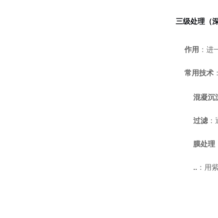
三级处理（
作用
：进
常用技术
混凝沉
过滤
：
膜处理（
..
：用