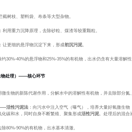
：
拦截树枝、塑料袋、布条等大型杂物。
：利用重力沉降原理，去除砂粒、煤渣等较重颗粒。
：让更细的悬浮物沉淀下来，形成
初沉污泥
。
除约30%-40%的悬浮物和25%-35%的有机物，出水仍含有大量溶解
生物处理）——核心环节
用微生物的新陈代谢作用，分解水中的溶解性有机物，并去除部分氮
——活性污泥法
：向污水中注入空气（曝气），培养大量好氧微生物（
氧化碳和水，同时自身不断繁殖、聚集形成
活性污泥
。处理后的混合
去除80%-90%的有机物，出水基本清澈。