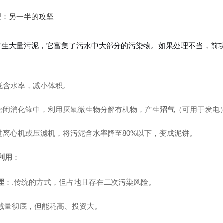
理：另一半的攻坚
产生大量污泥，它富集了污水中大部分的污染物。如果处理不当，前
。
低含水率，减小体积。
密闭消化罐中，利用厌氧微生物分解有机物，产生
沼气
（可用于发电
过离心机或压滤机，将污泥含水率降至80%以下，变成泥饼。
利用
：
埋
：.传统的方式，但占地且存在二次污染风险。
减量彻底，但能耗高、投资大。