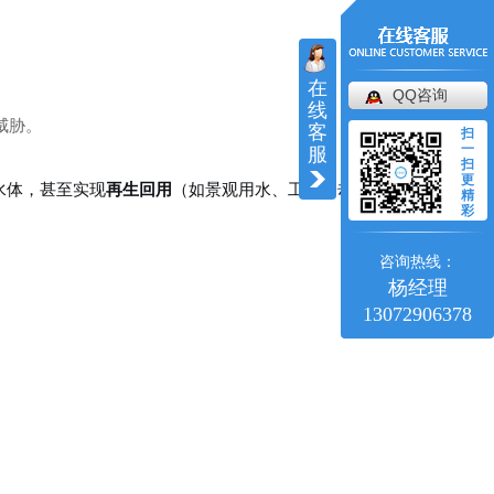
在
QQ咨询
线
威胁。
客
扫
一
服
扫
更
水体，甚至实现
再生回用
（如景观用水、工业冷却、农
精
彩
咨询热线：
杨经理
13072906378