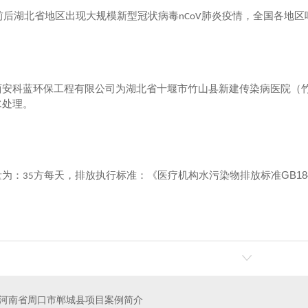
前后湖北省地区出现大规模新型冠状病毒
肺炎疫情，全国各地区
nCoV
西安科蓝环保工程有限公司为湖北省十堰市竹山县新建传染病医院（
水处理。
排放执行标准：《医疗机构水污染物排放标准GB184
量为：
方每天，
35
河南省周口市郸城县项目案例简介