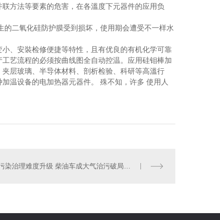
并联方法等要素的危害，在各溫度下元器件的应用负
生的二氧化硅防护膜受到损坏，使用期会遭受不一样水
变小、安裝检修便捷等特性，且有优良的有机化学可靠
产工艺流程的必须按曲线图全自动控温。应用硅钼棒加
、夹层玻璃、半导体材料、剖析检验、科研等高溫行
加温设备的电加热器元器件。 殊不知，许多 使用人
污染治理难度升级 柴油车成大气治污破局关键之一