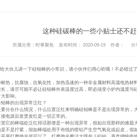
这种硅碳棒的一些小贴士还不赶
所属分类：时事聚焦 发布时间： 2020-09-19 作者：
分
给大伙儿讲一下硅钼棒的小常识，请小伙伴们用心听哦！不必错过了
种耐热，抗腐蚀，抗氧化性，加热迅速的一种非金属材料高溫电热材料
较长，请尽可能不必让硅钼棒外表温度过高，即必须变小炉内溫度与
常大影响。
硅钼棒的出现异常泛红？
是要分在什么情况，什么位置泛红来明确硅钼棒是不是出现异常的，
，接电源后发烫发红是一切正常的。
发觉它的棒端处泛红得话那便是一种出现异常，假如出現那样的难题
的是不是拧紧，假如棒端处用于布线的喷铝产生空气氧化或起皮，假
纸开展打磨抛光就可以了，打磨抛光整洁大呼包上铝铂，再盘绕输电