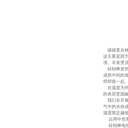
碳碳复合材
这主要是因
涨。非发烫
硅钼棒发热
成形中间的
焊焊接一起
在溫度为9
的表层坚固
我们在开展应
气中的水份
溫度限定越
运用中危害
硅钼棒电热