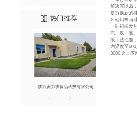
解决完以后
是拆换新的
热门推荐
⒉硅钼棒与
硅钼棒发热
汽、氢、氮
般工艺性能，
内温度至5
800C之上
监测
陕西麦力祺食品科技有限公司
西安长安区