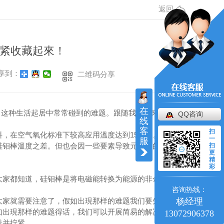
返回
紧收藏起來！
享到：
二维码分享
在
这种生活起居中常常碰到的难题。跟随我一起来掌握
QQ咨询
线
客
扫
，在空气氧化标准下较高应用溫度达到1500℃。尽管
一
服
硅钼棒溫度之差。但也会因一些要素导致元器件的使用
扫
更
精
彩
大家都知道，硅钼棒是将电磁能转换为能源的非金属材
咨询热线：
杨经理
大家就需要注意了，假如出現那样的难题我们要先查验
如出現那样的难题得话，我们可以开展简易的解决，拿
13072906378
线并拧紧。