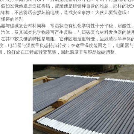
，假如发觉他還是泛红得话，那麼便是硅钼棒自身的难题，那样的状
硅钼棒，不然得话会损坏输电线，造成安全事故！大伙儿要留意哦！
硅钼棒的差别
器与碳碳复合材料同样，常温状态有机化学特性十分平稳，耐酸性、
、汽体，及其碱类化学物质可产生反映，与碳碳复合材料发热器的使
在其中较关键的特性是电阻，它伴随着溫度转变，呈残渣型半导体的特
00度，电阻器与溫度呈负态特点转变；在这里温度范围之上，电阻器
应用，恰好处在正特点转变范畴，因此溫度非常容易操纵调整。
朝阳屠宰厂在线监测