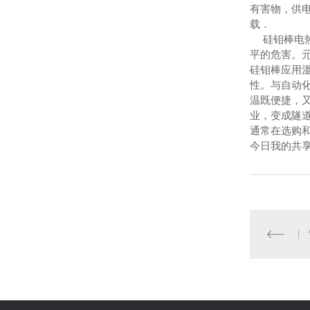
有害物，供
载．
硅钼棒电热
平的危害。
硅钼棒应用
性。与自动
温既便捷，
业，变成隧
通常在选购和
今日我的共