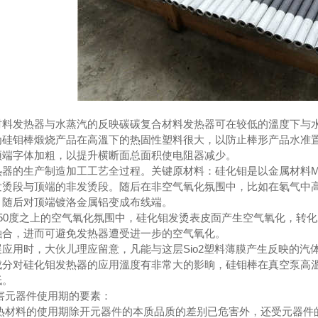
料发热器与水蒸汽的反映碳碳复合材料发热器可在较低的溫度下与水
为硅钼棒煅烧产品在高溫下的热固性塑料很大，以防止棒形产品水准
顶端字体加粗，以提升横断面总面积使电阻器减少。
器的生产制造加工工艺全过程。关键原材料：硅化钼是以金属材料Mo
发烫段与顶端的非发烫段。随后在非空气氧化氛围中，比如在氡气中
。随后对顶端镀洛金属铝变成布线端。
50度之上的空气氧化氛围中，硅化钼发烫表皮靣产生空气氧化，转
融合，进而可避免发热器遭受进一步的空气氧化。
用时，大伙儿理应留意，凡能与这层Sio2塑料薄膜产生反映的汽体
成分对硅化钼发热器的应用溫度有非常大的影晌，硅钼棒在真空泵高
低。
元器件使用期的要素：
材料的使用期除开元器件的本质品质的差别已危害外，还受元器件